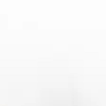
能客服系统得到快速而准确的解决方案，极大地提升了用户
的满意度。
3、市场拓展：全球化战略布局
在体育产业日益全球化的背景下，88体育积极拓展国际市
场，布局全球体育娱乐领域。首先，88体育在多个国家和地
区设立了分站，并与当地的体育赛事、俱乐部以及媒体进行
合作，借此提升品牌的全球影响力。通过与国际知名体育赛
事的合作，88体育吸引了大量海外用户，进一步扩大了平台
的市场份额。
其次，88体育针对不同市场推出了本地化的内容和服务。例
如，在欧洲市场，平台重点推出足球、篮球等受欢迎的赛
事；在亚洲市场，平台则加强了对于电竞和综合格斗赛事的
关注。通过灵活调整战略，88体育有效地适应了不同地区用