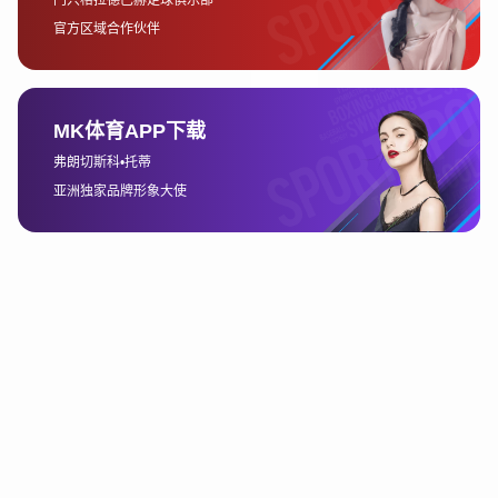
欧博Allbet
2、用户体验优化：全方位提升参与感
88体育在用户体验方面下足了功夫，从多个维度进行深度优
化，力求为用户提供最优质的服务。首先，平台注重界面的
简洁性与操作的便捷性。通过优化用户界面（UI）设计，88
体育让用户能够快速找到自己感兴趣的赛事和活动，降低了
使用门槛，提升了整体的操作体验。
其次，88体育注重互动性，打造了更加丰富的社交功能。用
户可以在平台内与其他体育爱好者进行交流、讨论赛事、分
享观赛心得，增强了社区的互动氛围。这种社交功能不仅让
用户感受到更多的参与感，还增加了平台的活跃度，形成了
一个以体育为核心的社交圈。
此外，88体育还引入了智能客服系统，提升了服务响应速度
和质量。无论是账户问题还是赛事咨询，用户都可以通过智