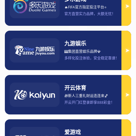
升用户体验
88体育助力体育产业发展 打造全新线上
娱乐平台全面提升用户体验
2025-02-16 19:56:15
随着体育产业的蓬勃发展，数字化转型已成为推动体育行业