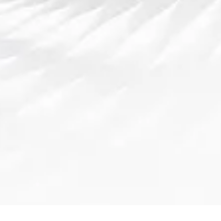
产业带来更多的创新和机遇。作为一个全新的线上娱乐平
台，88体育无疑将在推动体育产业繁荣发展、提升用户体验
方面发挥越来越重要的作用。
2025-02-07 17:39:52
赢界云顶中国布局新战略 打造数字化转型领先平台引领行
业变革