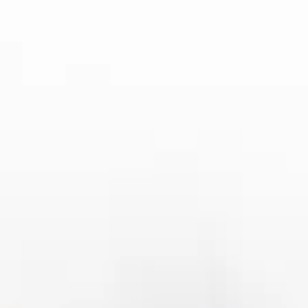
赛事回顾是T1体育另一大特色。平台不仅提供文字总结，还
结合视频集锦、慢动作回放和专业解说，为球迷打造沉浸式
回顾体验。用户可以重温比赛中的每个精彩瞬间，甚至分析
每一次关键决策。
欧博Allbet
在回顾过程中，T1体育注重多角度呈现比赛亮点。例如，对
进球、扑救、战术配合等关键事件进行分段解说，并通过图
文和动画展示比赛变化趋势。这种方式不仅增强了观赏性，
也提高了球迷的理解深度。
此外，T1体育还会邀请专家和球评进行赛后点评，从专业视
角解析比赛策略和球员表现。这样的回顾不仅满足了普通球
迷的观看需求，也为高阶球迷提供了学习和讨论的素材，形
成多层次的内容服务体系。
4、球迷互动多元体验