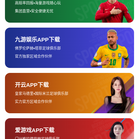
动，激发用户参与感和社区氛围。通过本文的系统阐述，读
者不仅可以了解T1体育在最新赛事报道上的专业性，还能深
刻感受到其在球迷互动和社群建设方面的独特优势。
1、赛事新闻实时更新
T1体育的第一大亮点是其赛事新闻的实时更新能力。无论是
国际顶级联赛还是国内重要赛事，平台都能在比赛进行过程
中迅速推送最新信息，让球迷第一时间掌握比赛动态。
在实时更新的过程中，T1体育不仅提供比分和赛况，还会补
充关键球员表现、战术调整和裁判判罚等多维度信息。这种
全方位的报道方式使球迷能够对比赛有更深刻的理解，而不
仅仅停留在表面的比分变化。
此外，T1体育还提供赛前分析与赛后总结，通过专业记者和
数据团队的协作，将比赛的背景、球队状态和可能的走势呈
现给用户。这种信息链的完整性，使球迷能够在赛前预测赛