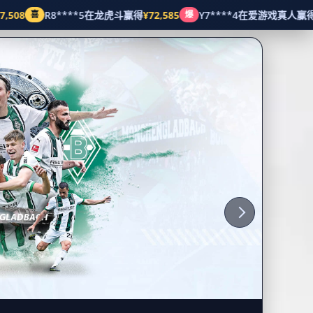
找到我们
集团新闻
公司服务
联系欧博168平台
得市场份额