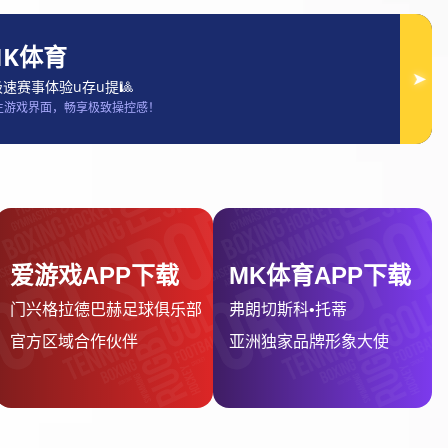
关于欧博Allbet
五大联赛
集团新闻
公司服务
联系欧博168平台