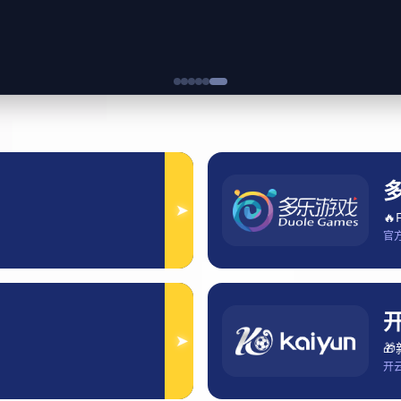
争中脱颖而出并赢得市场份额
之道，并分析其如何赢得市场份额。随着体育行业的不断发
为其中的一员，如何利用其独特优势在竞争激烈的市场中占
要方面进行详细解析：首先，分析四季体育如何通过创新产
策略对市场份额的影响；接着，分析四季体育如何通过数字
客户关系管理中的独特做法。通过对这些方面的深入剖析，
。