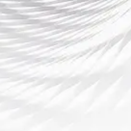
阅读
联系欧博168平台
服
邮箱:
threadbare@att.net
电话:
13594780374
地址:
阜阳市结絮港343号