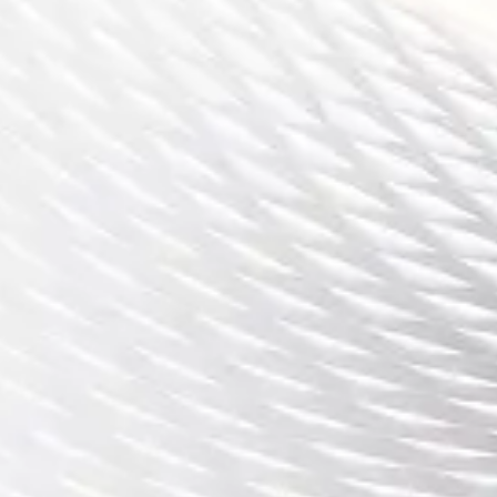
段，四季体育与客户保持持续互动，增强了客户的
动，与消费者建立了更加紧密的联系，进一步提高
总结：
四季体育能够在激烈的市场竞争中脱颖而出并赢得
客户体验等方面的持续努力。通过不断创新和完善
塑造了强大的品牌影响力。此外，四季体育在数字
提供了坚实保障。
展望未来，四季体育仍需不断应对市场环境的变化
值，优化客户体验，才能在激烈的市场竞争中持续
育的发展经验无疑为其他企业提供了宝贵的借鉴，
2025-01-08 00:46:39
金沙娱乐（中国）发展现状与未来战