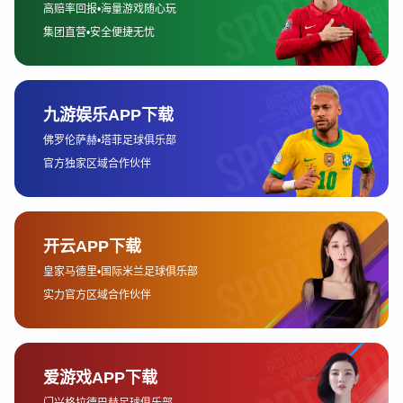
回顾欧洲杯的历史，德国、法国、意大利等传统强队屡次站
上冠军领奖台，成为历史的佼佼者。特别是德国队，不仅在
欧洲杯赛场上屡次获得佳绩，还在其他国际大赛中表现卓
越。法国队则凭借其强大的团队协作能力和个别球员的天
赋，成为了近几年欧洲杯中的常胜军。西班牙则在近两届欧
洲杯中独占鳌头，展现了其出色的控球战术和技术性打法。
而除了这些传统强队外，许多黑马也常常在欧洲杯中展现出
不容忽视的实力。比如丹麦在1992年夺得冠军，希腊在
2004年爆冷问鼎，这些意外的胜利不仅让赛事更加精彩，
也让球迷对欧洲杯充满了期待和悬念。每一届欧洲杯都充满
着不确定性，赛事的魅力正是来源于此。
2、各队表现分析
从整体表现来看，德国、法国、意大利等球队的表现始终处
于欧洲杯的顶尖水平。德国队凭借着深厚的足球底蕴和坚韧
的比赛风格，成为了欧洲杯历史上的常客，几乎每届比赛都