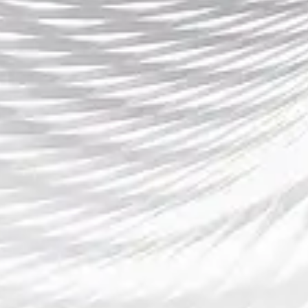
杯将成为见证这些新星崛起的重要舞台。
此外，随着科技的不断进步，视频助理裁判（VAR）系统的
引入改变了比赛的判罚机制，使得比赛更加公正和精确。未
来，随着更多高科技手段的应用，欧洲杯的赛场将更加智能
化、科技化，比赛的公平性和透明度也将进一步提升。
总结：
欧洲杯自1958年创办以来，经历了诸多变化，不仅是参赛队
伍的增多，赛事的形式和组织也逐渐走向完善。德国、法
国、意大利等传统强队几乎每届都成为冠军的有力竞争者，
而丹麦、希腊等黑马的崛起则为赛事增添了不少戏剧性和悬
念。通过对历届欧洲杯赛事的回顾，我们能够看到欧洲足球
在不断进步和演变，强队与黑马、经典与新兴力量交替登
场，形成了这项赛事的独特魅力。