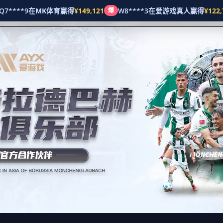
关于欧博ALLBET
五大联赛
集团新闻
首页
集团新闻
聚焦AOA体育品牌发展与创新策略分析探讨