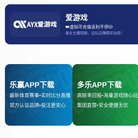
1、AOA体育品牌的定位与建设
AOA体育品牌的成功首先源自其明确的市场定位与
仅仅停留在产品质量层面，更注重品牌的文化、价值
研，了解目标消费者的需求，并将其品牌定位于提
批忠实消费者。
品牌建设方面，AOA注重打造强有力的品牌形象和
以创新为核心的品牌特质，吸引了越来越多的年轻消
统体育品牌中脱颖而出，赢得了不少市场份额。
此外，AOA还通过与知名运动员、体育赛事的合作
能够在产品设计与性能上获得更多专业性的反馈，
品牌的受众群体。
2、AOA体育的产品创新与差异化
在激烈的体育市场竞争中，AOA能够脱颖而出的原